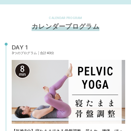
CALENDAR PROGRAM
カレンダープログラム
DAY 1
3つのプログラム
|
合計43分
【毎晩8分】寝たままできる骨盤調整 尿もれ、腰痛、ぽっ