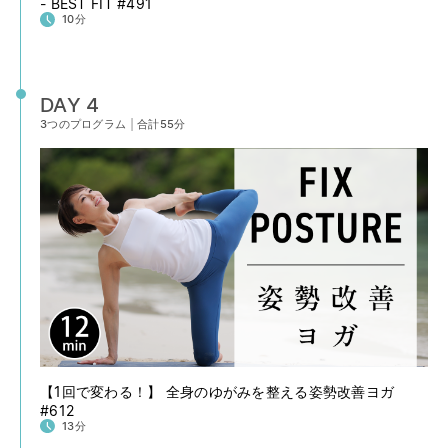
- BEST FIT #491
10分
DAY 4
3つのプログラム
|
合計55分
【1回で変わる！】 全身のゆがみを整える姿勢改善ヨガ
#612
13分