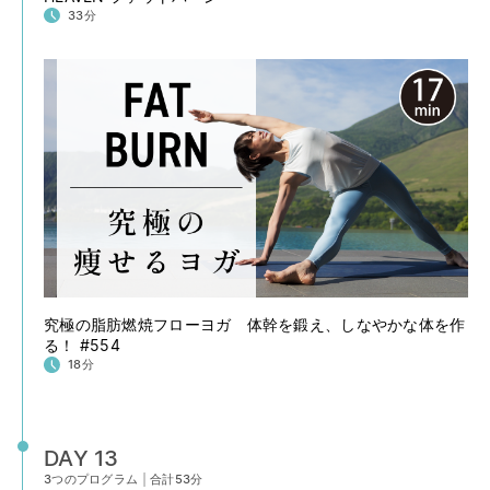
33分
究極の脂肪燃焼フローヨガ 体幹を鍛え、しなやかな体を作
る！ #554
18分
DAY 13
3つのプログラム
|
合計53分