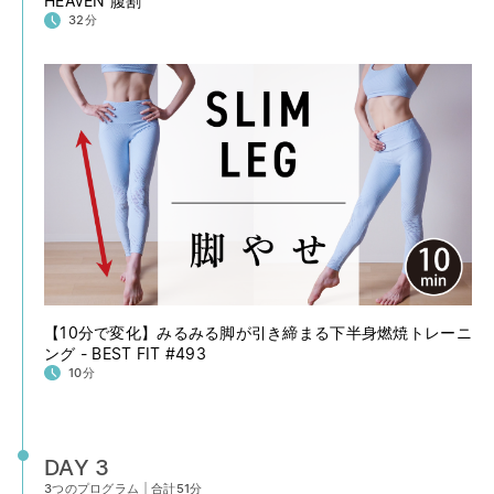
HEAVEN 腹割
32分
【10分で変化】みるみる脚が引き締まる下半身燃焼トレーニ
ング - BEST FIT #493
10分
DAY 3
3つのプログラム
|
合計51分