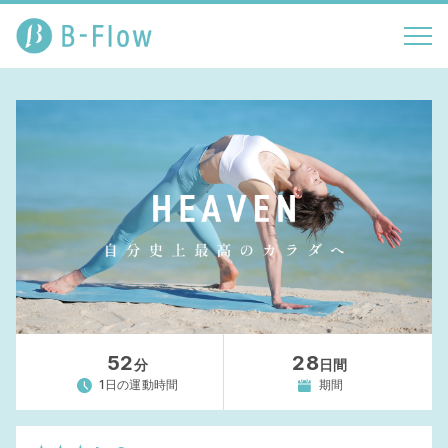
52
28
分
日間
1日の運動時間
期間