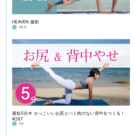
HEAVEN 腹割
32分
最短5分☆ かっこいいお尻とハミ肉のない背中をつくる！
#267
7分